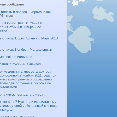
ные сообщения
 власть и пресса – израильская
011 года
ция книги Цви Экштайна и
ллы Ботичини "Избранное
ство"
 стихов. Борис Слуцкий. Март 2013
 стихов. Ноябрь . Мандельштам .
мошенко в больнице
рация с русским акцентом
ение депутата кнессета доктора
олодкиной 2 ноября 2011 года при
нии законопроекта о сокращении
боты для получения пособия по
тудентками
нтский аспект дела Зигера
козе баян? Нужен ли израильскому
у классу свой собственный министр
нных дел.
родный женский день