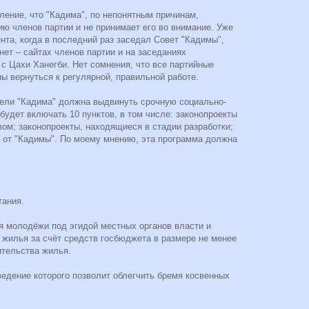
ление, что "Кадима", по непонятным причинам,
ю членов партии и не принимает его во внимание. Уже
нта, когда в последний раз заседал Совет "Кадимы",
нет – сайтах членов партии и на заседаниях
 с Цахи Ханегби. Нет сомнения, что все партийные
ы вернуться к регулярной, правильной работе.
дели "Кадима" должна выдвинуть срочную социально-
будет включать 10 пунктов, в том числе: законопроекты
ом; законопроекты, находящиеся в стадии разработки;
а от "Кадимы". По моему мнению, эта программа должна
тания.
я молодёжи под эгидой местных органов власти и
 жилья за счёт средств госбюджета в размере не менее
ительства жилья.
ведение которого позволит облегчить бремя косвенных