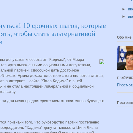
►
и
►
и
уться! 10 срочных шагов, которые
ть, чтобы стать альтернативой
Обо мне
и
ины депутатов кнессета от "Кадимы", от Меира
ются ярко выраженными социальными депутатами,
иальной партией, способной дать достойное
блемам. Ярким доказательством этого является статья,
ля в интернет – сайте "Ялла Кадима" и в ней
Просмот
ак и не стала настоящей либеральной и социальной
ельству.
али для меня предостережением относительно будущего
Постоян
ся признаки того, что руководство партии постепенно
 председатель "Кадимы" депутат кнессета Ципи Ливни
 четверг и представила серъёзный анализ нынешней