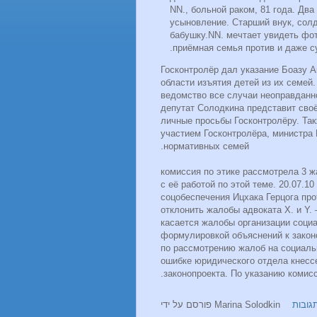
NN., больной раком, 81 года. Дв
усыновление. Старший внук, сол
бабушку.NN. мечтает увидеть фо
приёмная семья против и даже су
Госконтролёр дал указание Боазу 
области изъятия детей из их семей
ведомство все случаи неоправданно
депутат Солодкина представит своё
личные просьбы Госконтролёру. Та
участием Госконтролёра, министра 
нормативных семей.
14.06.2011 комиссия по этике рассмотр
с её работой по этой теме. 20.07.1
соцобеспечения Ицхака Герцога пр
отклонить жалобы адвоката X. и Y.
касается жалобы организации социа
формулировкой объяснений к закон
по рассмотрению жалоб на социальн
ошибке юридического отдела кнессе
законопроекта. По указанию комисс
פורסם על ידי
Marina Solodkin