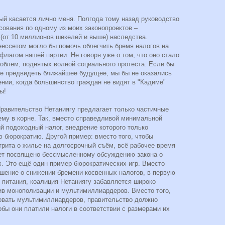
ый касается лично меня. Полгода тому назад руководство
ования по одному из моих законопроектов –
 (от 10 миллионов шекелей и выше) наследства.
нессетом могло бы помочь облегчить бремя налогов на
флагом нашей партии. Не говоря уже о том, что оно стало
облем, поднятых волной социального протеста. Если бы
е предвидеть ближайшее будущее, мы бы не оказались
нии, когда большинство граждан не видят в "Кадиме"
ы!
Правительство Нетаниягу предлагает только частичные
ему в корне. Так, вместо справедливой минимальной
й подоходный налог, внедрение которого только
ю бюрократию. Другой пример: вместо того, чтобы
трита о жилье на долгосрочный съём, всё рабочее время
ет посвящено бессмысленному обсуждению закона о
 Это ещё один пример бюрократических игр. Вместо
ешение о снижении бремени косвенных налогов, в первую
 питания, коалиция Нетаниягу забавляется широко
ив монополизации и мультимиллиардеров. Вместо того,
овать мультимиллиардеров, правительство должно
обы они платили налоги в соответствии с размерами их