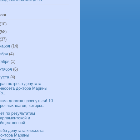
ога
(10)
(58)
(37)
кабря
(14)
ября
(4)
тября
(1)
нтября
(6)
густа
(4)
рая встреча депутата
кнессета доктора Марины
о...
има должна проснуться! 10
рочных шагов, которы...
ёт по результатам
парламентской и
бщественной ...
ьба депутата кнессета
доктора Марины
Солодкиной...