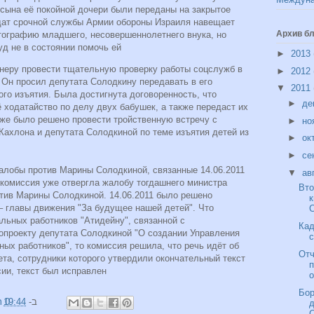
а сына её покойной дочери были переданы на закрытое
дат срочной службы Армии обороны Израиля навещает
Архив бл
тографию младшего, несовершеннолетнего внука, но
д не в состоянии помочь ей.
►
2013
Анеру провести тщательную проверку работы соцслужб в
►
2012
. Он просил депутата Солодкину передавать в его
▼
2011
го изъятия. Была достигнута договоренность, что
►
де
 ходатайство по делу двух бабушек, а также передаст их
кже было решено провести тройственную встречу с
►
но
Кахлона и депутата Солодкиной по теме изъятия детей из
►
ок
►
се
ела 3 жалобы против Марины Солодкиной, связанные
▼
ав
0 комиссия уже отвергла жалобу тогдашнего министра
Вто
отив Марины Солодкиной. 14.06.2011 было решено
 – главы движения "За будущее нашей детей". Что
С
льных работников "Атидейну", связанной с
Кад
опроекту депутата Солодкиной "О создании Управления
с
ых работников", то комиссия решила, что речь идёт об
Отч
та, сотрудники которого утвердили окончательный текст
ии, текст был исправлен.
о
Бор
19:44
0 תגובות
ב-