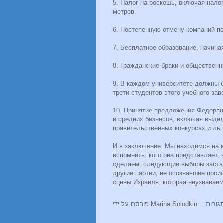
5. Налог на роскошь, включая нало
метров.
6. Постепенную отмену компаний п
7. Бесплатное образование, начиная
8. Гражданские браки и общественн
9. В каждом университете должны 
трети студентов этого учебного зав
10. Принятие предложения Федерац
и средних бизнесов, включая выдел
правительственных конкурсах и льг
И в заключение. Мы находимся на 
вспомнить: кого она представляет, 
сделаем, следующие выборы застан
другие партии, не осознавшие прои
сцены Израиля, которая неузнавае
פורסם על ידי
Marina Solodkin