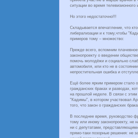
ситуации во время телевизионного 
Но этого недостаточно!!!
Складывается впечатление, что кто
либерализации и к тому,чтобы "Ка
примеров тому – множество:
Прежде всего, вспомним плачевное
законопроекту о введении обществе
помочь молодёжи и социально слабы
автомобиля, или кто не в состоянии
непростительная ошибка и отступл
Ещё более ярким примером стало от
гражданских браках и разводах, ко
на прошлой неделе. В связи с этим
"Кадимы", в котором участвовал Ар
того, что закон о гражданских брака
В последнее время, руководство фр
тому или иному законопроекту, не 
ни с депутатами, представляющими
прямо-таки позорные решения: не 