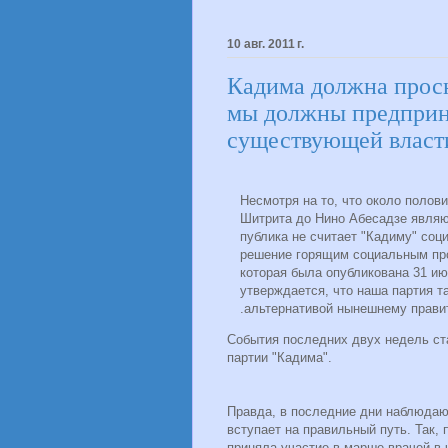
10 авг. 2011 г.
Кадима должна просн
мы должны предприня
существующей власт
Несмотря на то, что около полов
Шитрита до Нино Абесадзе явля
публика не считает "Кадиму" соц
решение горящим социальным про
которая была опубликована 31 ию
утверждается, что наша партия т
альтернативой нынешнему правит
События последних двух недель ст
партии "Кадима".
Правда, в последние дни наблюдают
вступает на правильный путь. Так,
приняла участие в марше врачей в