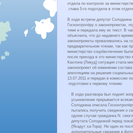
отдела по контролю за министерств
глава 5-го подотдела в этом отделе
В ходе встречи депутат Солодкина
Госконтролёру о законопроектах, п
теме и передала ему их текст. В ча
объяснила, что до недавнего време
законопроекты проваливались на г
предварительном чтении, так как п
министерство соцобеспечения были 
после прихода в это министерство
Кахлона (Ликуд) ситуация стала ме
законопроект об изменении состава
апелляциям на решения социальны
13.07.2011 и передан в комиссию п
подготовки к первому чтению.
В ходе разговора был поднят вопр
усыновление прерывается всякая 
Солодкина описала Госконтролёру
пытались получить сведения о св
одном случае гражданка N. смог
депутата Солодкиной перед пок
(Яхадут ха-Тора). Ни один из по
дополнительныя сведения и фото