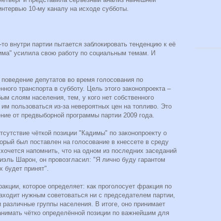
интервью 10-му каналу на исходе субботы.
-то внутри партии пытается заблокировать тенденцию к её
дима" усилила свою работу по социальным темам. И
 поведение депутатов во время голосования по
нного транспорта в субботу. Цель этого законопроекта –
м слоям населения, тем, у кого нет собственного
 им пользоваться из-за невероятных цен на топливо. Это
ение от предвыборной программы партии 2009 года.
сутствие чёткой позиции "Кадимы" по законопроекту о
торый был поставлен на голосование в кнессете в среду
 хочется напомнить, что на одном из последних заседаний
иэль Шарон, он провозгласил: "Я лично буду гарантом
х будет принят".
акции, которое определяет: как проголосует фракция по
находит нужным советоваться ни с председателем партии,
 различные группы населения. В итоге, оно принимает
занимать чётко определённой позиции по важнейшим для