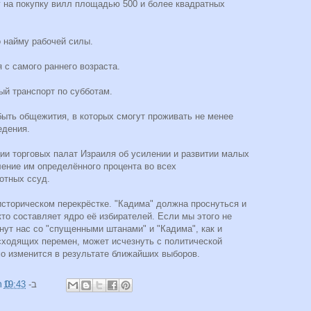
г на покупку вилл площадью 500 и более квадратных
о найму рабочей силы.
 с самого раннего возраста.
ый транспорт по субботам.
быть общежития, в которых смогут проживать не менее
едения.
ии торговых палат Израиля об усилении и развитии малых
ение им определённого процента во всех
отных ссуд.
историческом перекрёстке. "Кадима" должна проснуться и
кто составляет ядро её избирателей. Если мы этого не
ут нас со "спущенными штанами" и "Кадима", как и
сходящих перемен, может исчезнуть с политической
мо изменится в результате ближайших выборов.
19:43
0 תגובות
ב-