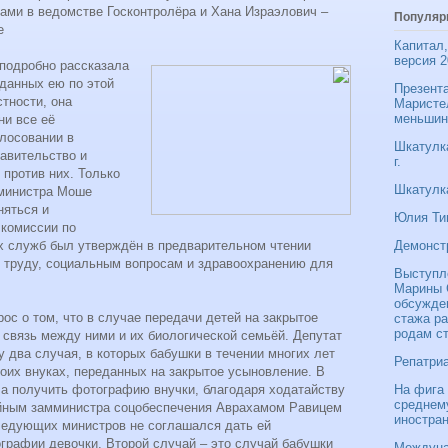
ами в ведомстве Госконтролёра и Хана Израэлович –
Популяр
.
Капитал,
версия 2
 подробно рассказала
оданных ею по этой
Презента
стности, она
Маристе
меньшин
ни все её
олосовании в
Шкатулка
равительство и
г.
против них. Только
Шкатулка
 министра Моше
няться и
Юлия Ти
 комиссии по
Демонст
х служб был утверждён в предварительном чтении
о труду, социальным вопросам и здравоохранению для
Выступл
Марины С
обсужде
ос о том, что в случае передачи детей на закрытое
стажа ра
родам с
связь между ними и их биологической семьёй. Депутат
 два случая, в которых бабушки в течении многих лет
Репатриа
оих внуках, переданных на закрытое усыновление. В
На фига 
ла получить фотографию внучки, благодаря ходатайству
среднем
ойным замминистра соцобеспечения Аврахамом Равицем
иностра
следующих министров не соглашался дать ей
графии девочки. Второй случай – это случай бабушки
Междуна