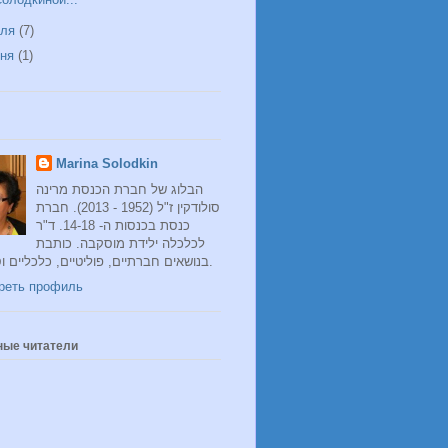
юля
(7)
юня
(1)
Marina Solodkin
הבלוג של חברת הכנסת מרינה
סולודקין ז"ל (1952 - 2013). חברת
כנסת בכנסות ה- 14-18. ד"ר
לכלכלה ילידת מוסקבה. כותבת
בנושאים חברתיים, פוליטיים, כלכליים וסוציולוגיים.
реть профиль
ные читатели