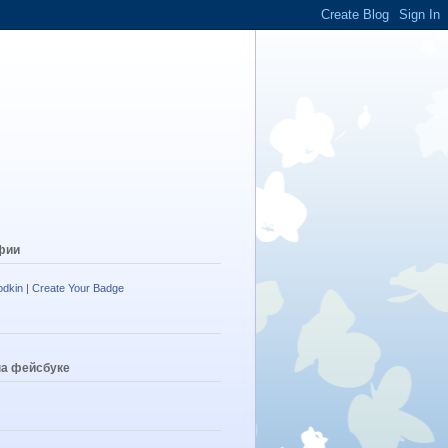
фии
odkin
|
Create Your Badge
на фейсбуке