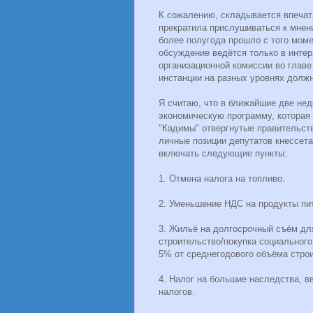
К сожалению, складывается впечат
прекратила прислушиваться к мнени
более полугода прошло с того моме
обсуждение ведётся только в интер
организационной комиссии во главе
инстанции на разных уровнях должн
Я считаю, что в ближайшие две не
экономическую программу, которая 
"Кадимы" отвергнутые правительств
личные позиции депутатов кнессет
включать следующие пункты:
1. Отмена налога на топливо.
2. Уменьшение НДС на продукты пи
3. Жильё на долгосрочный съём дл
строительство/покупка социального
5% от среднегодового объёма стро
4. Налог на большие наследства, в
налогов.