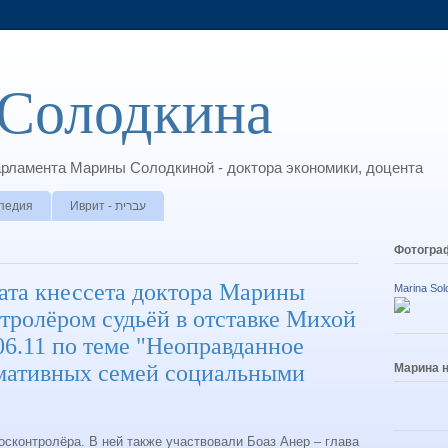
Солодкина
арламента Марины Солодкиной - доктора экономики, доцента
педия
Иврит - עברית
Фотогра
тата кнессета доктора Марины
Marina Sol
тролёром судьёй в отставке Михой
6.11 по теме "Неоправданное
рмативных семей социальными
Марина 
осконтролёра. В ней также участвовали Боаз Анер – глава