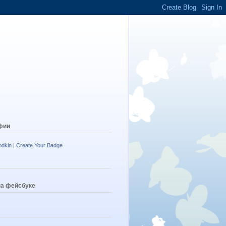
фии
odkin
|
Create Your Badge
на фейсбуке