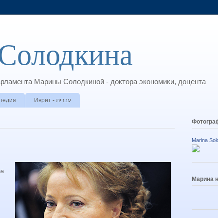
Солодкина
арламента Марины Солодкиной - доктора экономики, доцента
педия
Иврит - עברית
Фотогра
Marina Sol
ра
Марина 