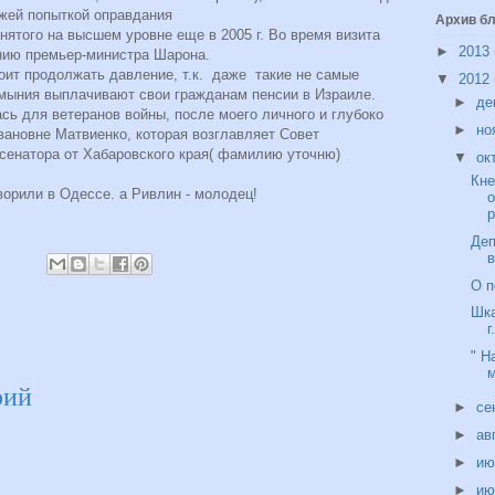
жей попыткой оправдания
Архив бл
нятого на высшем уровне еще в 2005 г. Во время визита
►
2013
нию премьер-министра Шарона.
ит продолжать давление, т.к. даже такие не самые
▼
2012
умыния выплачивают свои гражданам пенсии в Израиле.
►
де
ь для ветеранов войны, после моего личного и глубоко
►
но
вановне Матвиенко, которая возглавляет Совет
сенатора от Хабаровского края( фамилию уточню)
▼
ок
Кне
ворили в Одессе. а Ривлин - молодец!
р
Деп
О п
Шка
г
" Н
рий
►
се
►
ав
►
и
►
и