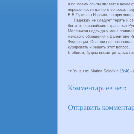
и по моему опыты является неуклю
нерешенности данного вопроса, под
В.В Путина в Израиль по приглаще
Надежду не следует терять и сто
богатые европейские страны как Р
Маленькая надежда у меня появилас
женского обращения к Валентине И
Федерации. Она при нас назначила 
курировать и решать этот вопрос,
В общем, будем посмотреть, как го
פורסם על ידי
Marina Solodkin
18:46
ב-
Комментариев нет:
Отправить коммента