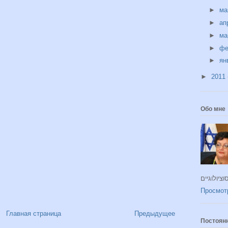
►
м
►
ап
►
ма
►
фе
►
ян
►
2011
Обо мне
Просмот
Главная страница
Предыдущее
Постоян