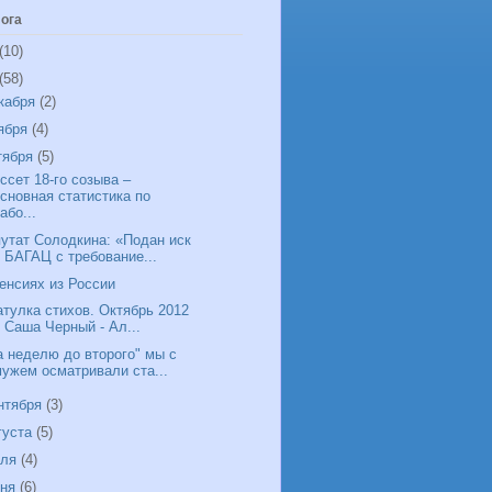
ога
(10)
(58)
кабря
(2)
ября
(4)
тября
(5)
ссет 18-го созыва –
основная статистика по
або...
утат Солодкина: «Подан иск
в БАГАЦ с требование...
енсиях из России
тулка стихов. Октябрь 2012
. Саша Черный - Ал...
а неделю до второго" мы с
мужем осматривали ста...
нтября
(3)
густа
(5)
юля
(4)
юня
(6)