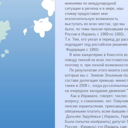
мнениями по международной
ситуации в региона и в мире, наш
спикер предоставил мне
исключительную возможность
выступать во всех местах, где мы
были, по теме пенсии прехавшим из
России в Израиль с 1989-по 1992г,.
Т.е. Тем, кто уехал в период до р
подпадает под российское решение 
Федерации с 1992г.
В мою канцелярию в Кнессете все
поводу пенсий из всех постсоветс
поэтому я, при личной возможности 
По результатам этого визита сооб
которые мы с Зеевом Элькиным полу
составе делегации премьер- мини
также в 2008 г., когда русскоязыч
на очередное заседание движения "
Как в Израиале, говорят, тахлес-
вопросу, к сожалению, нет. Озвучи
пенсию израильтянам, приехавшим д
обязанными платить всем бывшим г
Дальнее Зврубежье ( Израиль, Гер
Были попытки изобразить( депутат
Россия - Израиль) что Израиль сам в