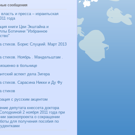
ные сообщения
 власть и пресса – израильская
011 года
ция книги Цви Экштайна и
ллы Ботичини "Избранное
ство"
 стихов. Борис Слуцкий. Март 2013
 стихов. Ноябрь . Мандельштам .
мошенко в больнице
нтский аспект дела Зигера
 стихов. Сарасина Никки и Ду Фу
а стихов
рация с русским акцентом
ение депутата кнессета доктора
олодкиной 2 ноября 2011 года при
нии законопроекта о сокращении
боты для получения пособия по
тудентками