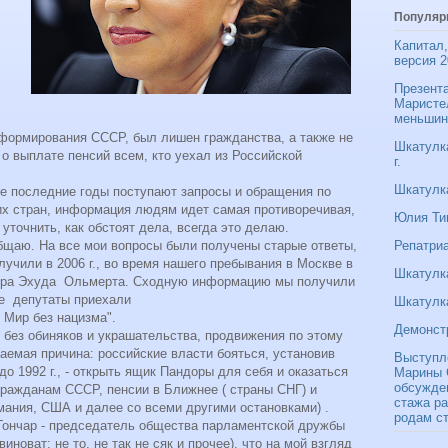
Популяр
Капитал,
версия 2
Презента
Маристе
меньшин
асформирования СССР, был лишен гражданства, а также не
Шкатулка
о выплате пенсий всем, кто уехал из Российской
г.
Шкатулка
 последние годы поступают запросы и обращения по
ких стран, информация людям идет самая противоречивая,
Юлия Ти
уточнить, как обстоят дела, всегда это делаю.
Репатриа
щаю. На все мои вопросы были получены старые ответы,
чили в 2006 г., во время нашего пребывания в Москве в
Шкатулка
стра Эхуда Ольмерта. Сходную информацию мы получили
ные депутаты приехали
Шкатулк
 Мир без нацизма".
Демонст
 без обиняков и украшательства, продвижения по этому
ваемая причина: российские власти бояться, установив
Выступл
о 1992 г., - открыть ящик Пандоры для себя и оказаться
Марины С
обсужде
ражданам СССР, пенсии в Ближнее ( страны СНГ) и
стажа ра
мания, США и далее со всеми другими остановками) .
родам с
 Гончар - председатель общества парламентской дружбы
иноват: не то, не так не сяк и прочее), что на мой взгляд