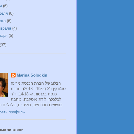
ая
(6)
реля
(8)
рта
(6)
враля
(4)
варя
(5)
(37)
Marina Solodkin
הבלוג של חברת הכנסת מרינה
סולודקין ז"ל (1952 - 2013). חברת
כנסת בכנסות ה- 14-18. ד"ר
לכלכלה ילידת מוסקבה. כותבת
בנושאים חברתיים, פוליטיים, כלכליים וסוציולוגיים.
реть профиль
ные читатели